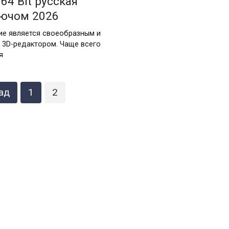
64 Bit русская
лючом 2026
е является своеобразным и
 3D-редактором. Чаще всего
я
ад
1
2