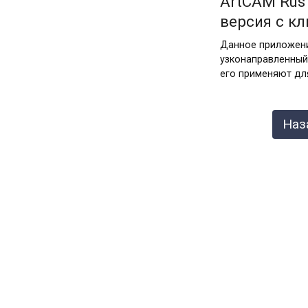
ArtCAM Rus 
версия c к
Данное приложени
узконаправленный
его применяют дл
Пагинация
Наз
записей