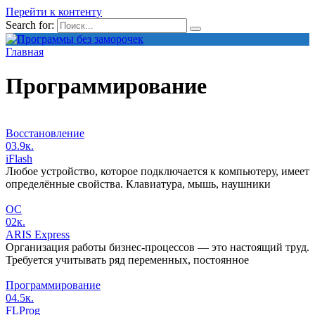
Перейти к контенту
Search for:
Главная
Программирование
Восстановление
0
3.9к.
iFlash
Любое устройство, которое подключается к компьютеру, имеет
определённые свойства. Клавиатура, мышь, наушники
ОС
0
2к.
ARIS Express
Организация работы бизнес-процессов — это настоящий труд.
Требуется учитывать ряд переменных, постоянное
Программирование
0
4.5к.
FLProg