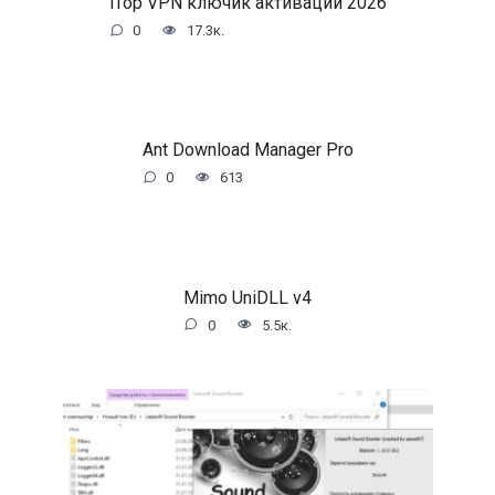
iTop VPN ключик активации 2026
0
17.3к.
Ant Download Manager Pro
0
613
Mimo UniDLL v4
0
5.5к.