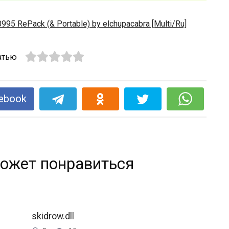
995 RePack (& Portable) by elchupacabra [Multi/Ru]
атью
ebook
ожет понравиться
skidrow.dll