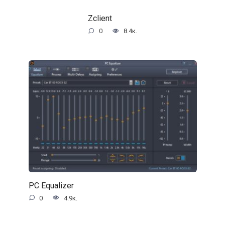
Zclient
0
8.4к.
PC Equalizer
0
4.9к.