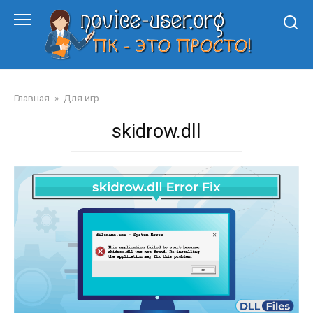
Перейти
к
контенту
Главная
»
Для игр
skidrow.dll