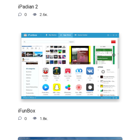
iPadian 2
0
2.6к.
iFunBox
0
1.8к.