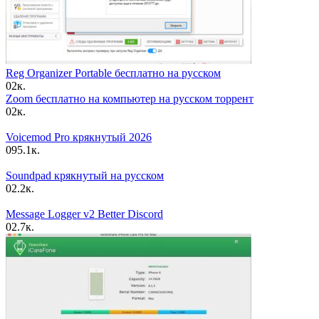
Reg Organizer Portable бесплатно на русском
0
2к.
Zoom бесплатно на компьютер на русском торрент
0
2к.
Voicemod Pro крякнутый 2026
0
95.1к.
Soundpad крякнутый на русском
0
2.2к.
Message Logger v2 Better Discord
0
2.7к.