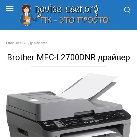
Перейти
к
контенту
Главная
»
Драйвера
Brother MFC-L2700DNR драйвер