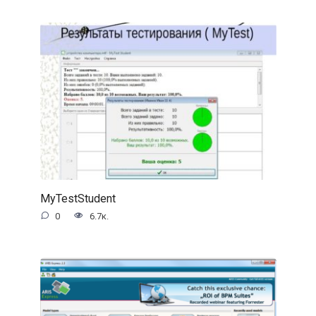
MyTestStudent
0
6.7к.