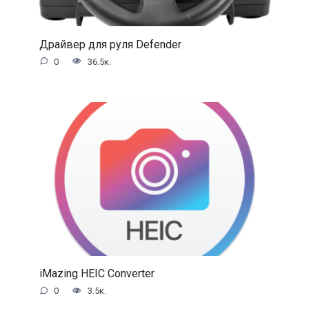
Драйвер для руля Defender
0
36.5к.
iMazing HEIC Converter
0
3.5к.