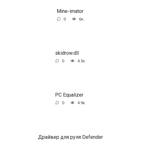
Mine-imator
0
6к.
skidrow.dll
0
4.5к.
PC Equalizer
0
4.9к.
Драйвер для руля Defender