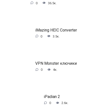
0
36.5к.
iMazing HEIC Converter
0
3.5к.
VPN Monster ключики
0
4к.
iPadian 2
0
2.6к.