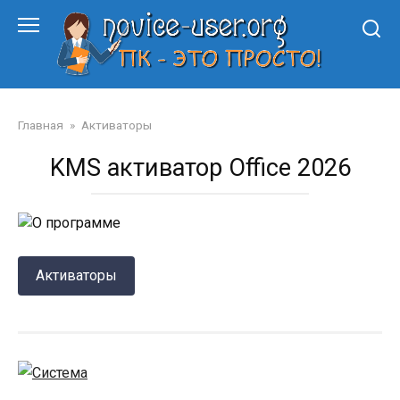
Перейти
к
контенту
Главная
»
Активаторы
KMS активатор Office 2026
Активаторы