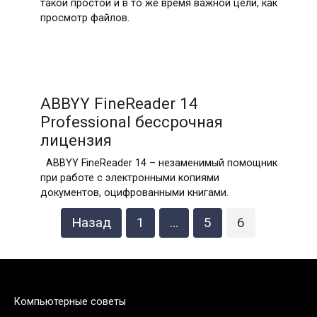
такой простой и в то же время важной цели, как
просмотр файлов.
ABBYY FineReader 14
Professional бессрочная
лицензия
ABBYY FineReader 14 – незаменимый помощник
при работе с электронными копиями
документов, оцифрованными книгами.
Пагинация
Назад
1
…
5
6
записей
Компьютерные советы