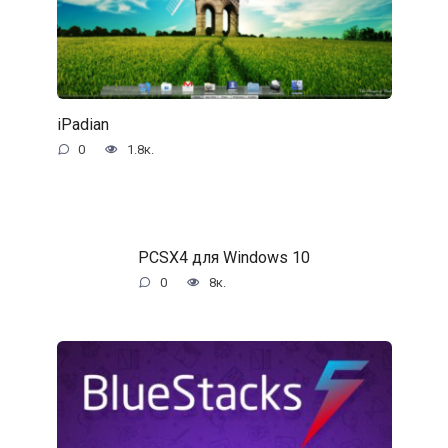
iPadian
0
1.8к.
PCSX4 для Windows 10
0
8к.