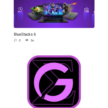
BlueStacks 6
0
3к.