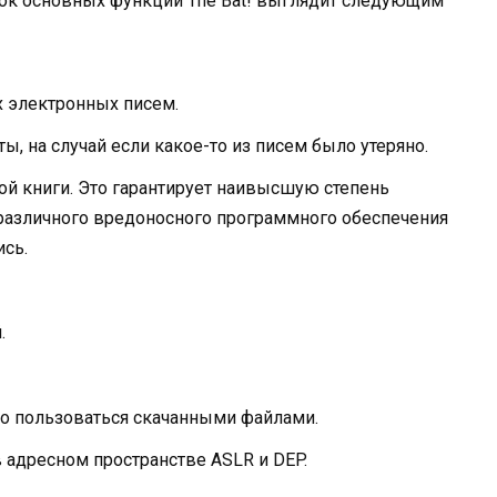
ок основных функций The Bat! выглядит следующим
 электронных писем.
, на случай если какое-то из писем было утеряно.
й книги. Это гарантирует наивысшую степень
 различного вредоносного программного обеспечения
ись.
.
о пользоваться скачанными файлами.
 адресном пространстве ASLR и DEP.