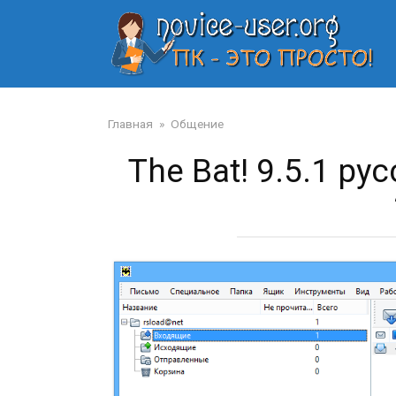
Перейти
к
контенту
Главная
»
Общение
The Bat! 9.5.1 р