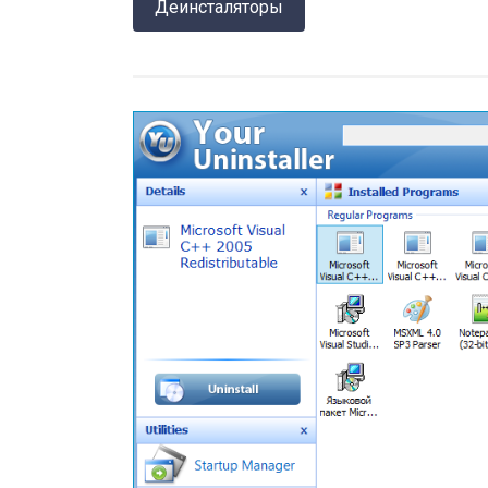
Деинсталяторы