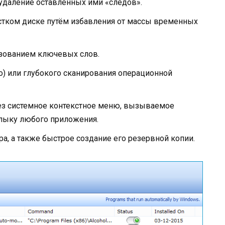
удаление оставленных ими «следов».
стком диске путём избавления от массы временных
зованием ключевых слов.
о) или глубокого сканирования операционной
з системное контекстное меню, вызываемое
лыку любого приложения.
а, а также быстрое создание его резервной копии.