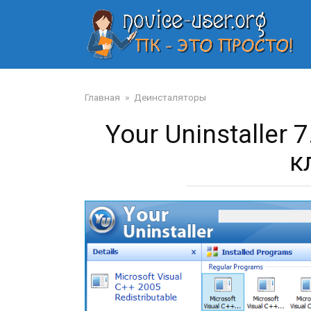
Перейти
к
контенту
Главная
»
Деинсталяторы
Your Uninstaller 
к