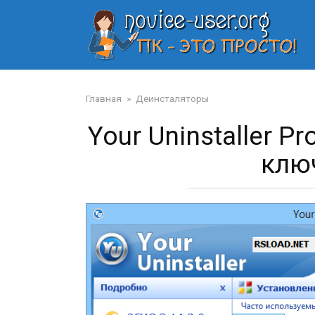
Перейти
к
контенту
Главная
»
Деинсталяторы
Your Uninstaller P
клю