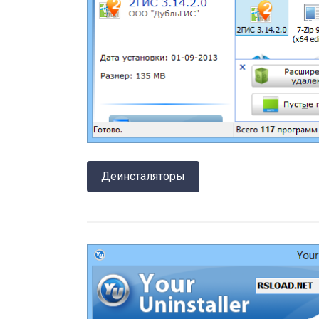
Деинсталяторы