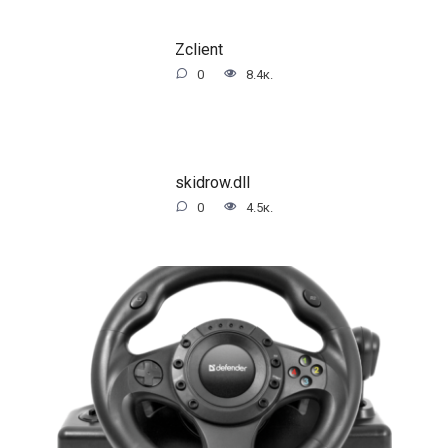
Zclient
0
8.4к.
skidrow.dll
0
4.5к.