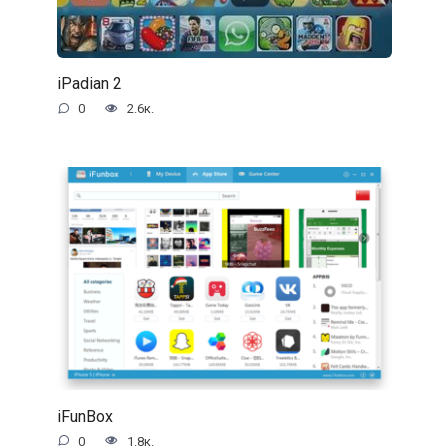
iPadian 2
0
2.6к.
iFunBox
0
1.8к.