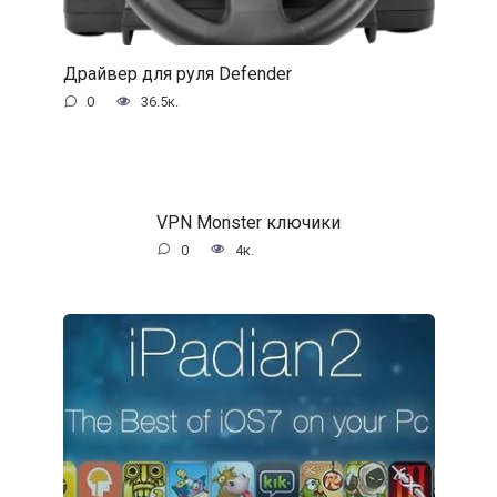
Драйвер для руля Defender
0
36.5к.
VPN Monster ключики
0
4к.